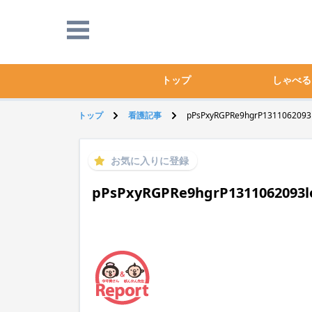
トップ
しゃべる
トップ
看護記事
pPsPxyRGPRe9hgrP1311062093l
お気に入りに登録
pPsPxyRGPRe9hgrP1311062093lo