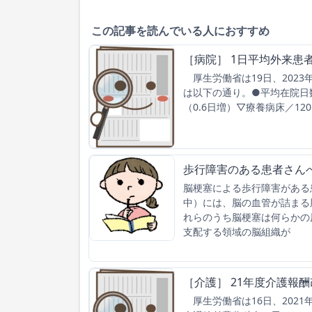
この記事を読んでいる人におすすめ
［病院］ 1日平均外来患者
厚生労働省は19日、202
は以下の通り。●平均在院日数▽
（0.6日増）▽療養病床／120
歩行障害のある患者さん
脳梗塞による歩行障害がある
中）には、脳の血管が詰まる
れらのうち脳梗塞は何らかの
支配する領域の脳組織が
［介護］ 21年度介護報
厚生労働省は16日、202