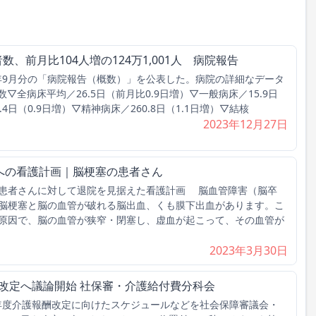
数、前月比104人増の124万1,001人 病院報告
3年9月分の「病院報告（概数）」を公表した。病院の詳細なデータ
全病床平均／26.5日（前月比0.9日増）▽一般病床／15.9日
.4日（0.9日増）▽精神病床／260.8日（1.1日増）▽結核
2023年12月27日
への看護計画｜脳梗塞の患者さん
患者さんに対して退院を見据えた看護計画 脳血管障害（脳卒
脳梗塞と脳の血管が破れる脳出血、くも膜下出血があります。こ
原因で、脳の血管が狭窄・閉塞し、虚血が起こって、その血管が
2023年3月30日
酬改定へ議論開始 社保審・介護給付費分科会
1年度介護報酬改定に向けたスケジュールなどを社会保障審議会・