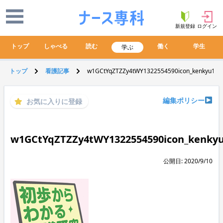
新規登録
ログイン
トップ
しゃべる
読む
働く
学生
学ぶ
トップ
看護記事
w1GCtYqZTZZy4tWY1322554590icon_kenkyu11.g
編集ポリシー
お気に入りに登録
w1GCtYqZTZZy4tWY1322554590icon_kenkyu
公開日: 2020/9/10