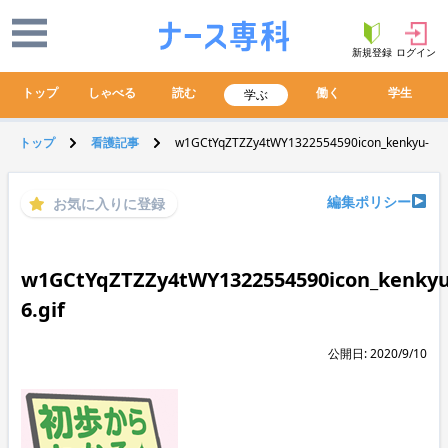
新規登録
ログイン
トップ
しゃべる
読む
働く
学生
学ぶ
トップ
看護記事
w1GCtYqZTZZy4tWY1322554590icon_kenkyu-6.gi
編集ポリシー
お気に入りに登録
w1GCtYqZTZZy4tWY1322554590icon_kenkyu
6.gif
公開日: 2020/9/10