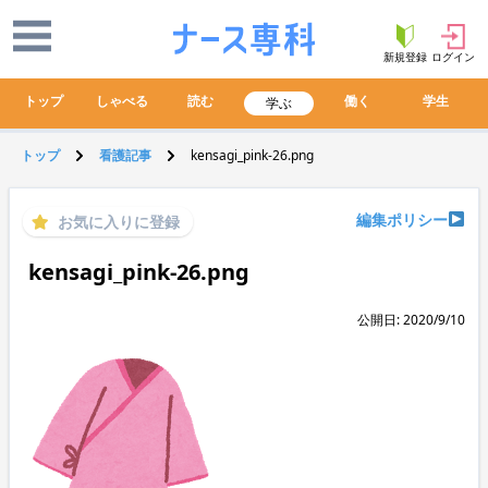
新規登録
ログイン
トップ
しゃべる
読む
働く
学生
学ぶ
トップ
看護記事
kensagi_pink-26.png
編集ポリシー
お気に入りに登録
kensagi_pink-26.png
公開日: 2020/9/10