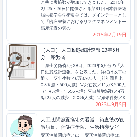
と共に実施数が増加してきました。 2016年
2月25・26日に開催される第31回日本静脈経
腸栄養学会学術集会では、メインテーマとし
て「臨床栄養におけるリスクマネジメント―
臨床栄養の質の
2015年7月19日
［人口］ 人口動態統計速報 23年6月
分 厚労省
厚生労働省8月29日、2023年6月分の「人
口動態統計速報」を公表した。詳細は以下の
通り。▽出生数／6万3,975人（前年同月比
0.8％減・500人減）▽死亡数／11万3,500人
（1.4％増・1,596人増）▽自然増減数／4万
9,525人の減少（2,096人減）▽婚姻件数／3
2023年9月5日
人工膝関節置換術の看護｜術直後の観
察項目、合併症予防、生活指導など
変形性膝関節症とは 変形性膝関節症は、