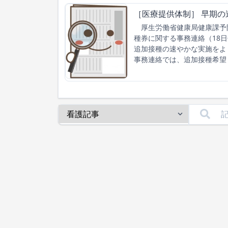
［医療提供体制］ 早期
厚生労働省健康局健康課予防
種券に関する事務連絡（18
追加接種の速やかな実施を
事務連絡では、追加接種希望