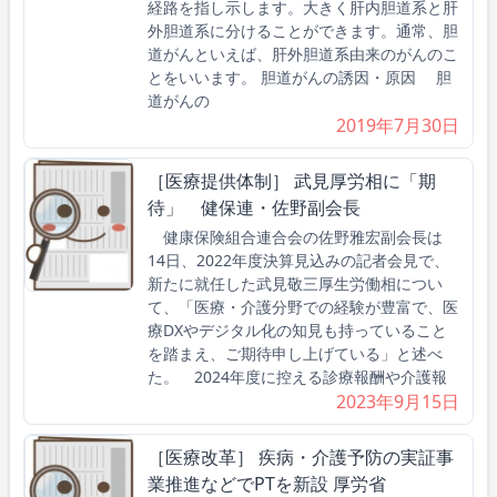
経路を指し示します。大きく肝内胆道系と肝
外胆道系に分けることができます。通常、胆
道がんといえば、肝外胆道系由来のがんのこ
とをいいます。 胆道がんの誘因・原因 胆
道がんの
2019年7月30日
［医療提供体制］ 武見厚労相に「期
待」 健保連・佐野副会長
健康保険組合連合会の佐野雅宏副会長は
14日、2022年度決算見込みの記者会見で、
新たに就任した武見敬三厚生労働相につい
て、「医療・介護分野での経験が豊富で、医
療DXやデジタル化の知見も持っていること
を踏まえ、ご期待申し上げている」と述べ
た。 2024年度に控える診療報酬や介護報
2023年9月15日
［医療改革］ 疾病・介護予防の実証事
業推進などでPTを新設 厚労省