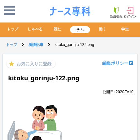
新規登録
ログイン
トップ
しゃべる
読む
働く
学生
学ぶ
トップ
看護記事
kitoku_gorinju-122.png
編集ポリシー
お気に入りに登録
kitoku_gorinju-122.png
公開日: 2020/9/10