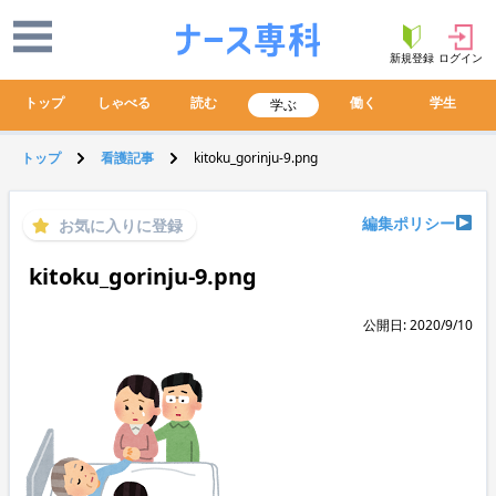
新規登録
ログイン
トップ
しゃべる
読む
働く
学生
学ぶ
トップ
看護記事
kitoku_gorinju-9.png
編集ポリシー
お気に入りに登録
kitoku_gorinju-9.png
公開日: 2020/9/10