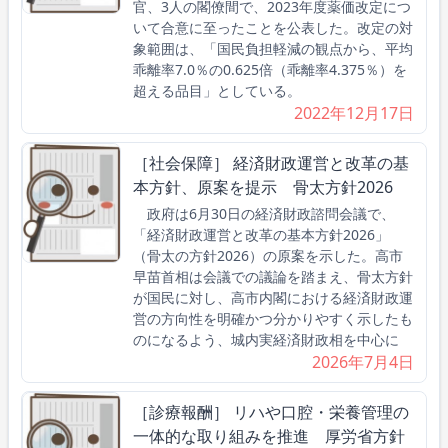
官、3人の閣僚間で、2023年度薬価改定につ
いて合意に至ったことを公表した。改定の対
象範囲は、「国民負担軽減の観点から、平均
乖離率7.0％の0.625倍（乖離率4.375％）を
超える品目」としている。
2022年12月17日
［社会保障］ 経済財政運営と改革の基
本方針、原案を提示 骨太方針2026
政府は6月30日の経済財政諮問会議で、
「経済財政運営と改革の基本方針2026」
（骨太の方針2026）の原案を示した。高市
早苗首相は会議での議論を踏まえ、骨太方針
が国民に対し、高市内閣における経済財政運
営の方向性を明確かつ分かりやすく示したも
のになるよう、城内実経済財政相を中心に
2026年7月4日
［診療報酬］ リハや口腔・栄養管理の
一体的な取り組みを推進 厚労省方針