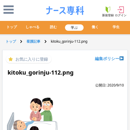
新規登録
ログイン
トップ
しゃべる
読む
働く
学生
学ぶ
トップ
看護記事
kitoku_gorinju-112.png
編集ポリシー
お気に入りに登録
kitoku_gorinju-112.png
公開日: 2020/9/10