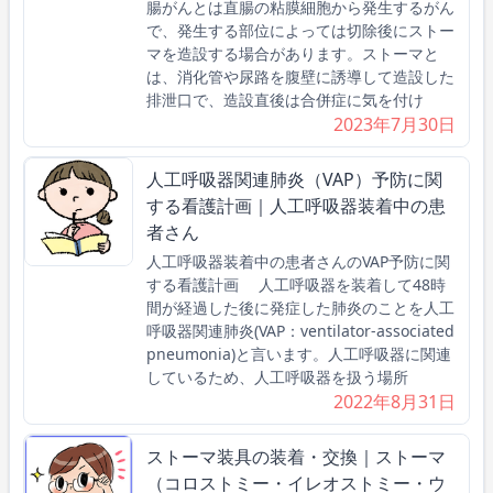
腸がんとは直腸の粘膜細胞から発生するがん
で、発生する部位によっては切除後にストー
マを造設する場合があります。ストーマと
は、消化管や尿路を腹壁に誘導して造設した
排泄口で、造設直後は合併症に気を付け
2023年7月30日
人工呼吸器関連肺炎（VAP）予防に関
する看護計画｜人工呼吸器装着中の患
者さん
人工呼吸器装着中の患者さんのVAP予防に関
する看護計画 人工呼吸器を装着して48時
間が経過した後に発症した肺炎のことを人工
呼吸器関連肺炎(VAP：ventilator-associated
pneumonia)と言います。人工呼吸器に関連
しているため、人工呼吸器を扱う場所
2022年8月31日
ストーマ装具の装着・交換｜ストーマ
（コロストミー・イレオストミー・ウ