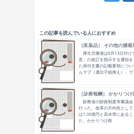
この記事を読んでいる人におすすめ
［医薬品］ その他の腫
厚生労働省は6月13日付け
意」の改訂を指示する通知を
た添付文書の記載要領につい
ムマブ（遺伝子組換え）」で
［診療報酬］ かかりつ
財務省の財政制度等審議会・
行った。改革の方向性として、
は1.35億円と高水準にあ
た、かかりつけ医