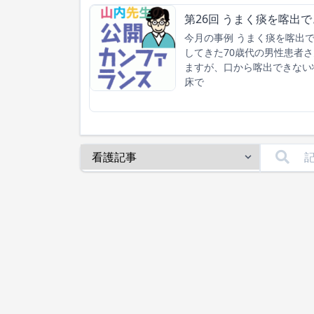
第26回 うまく痰を喀出
今月の事例 うまく痰を喀出
してきた70歳代の男性患者
ますが、口から喀出できない
床で