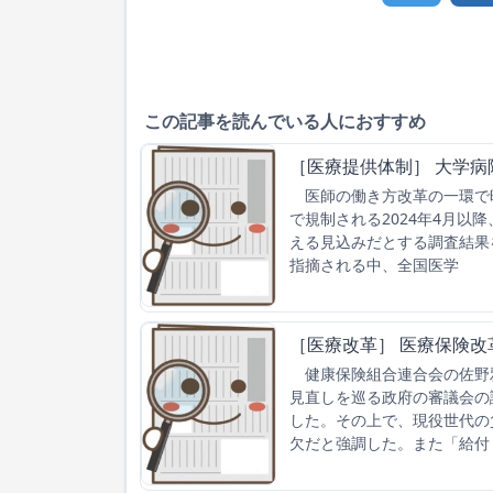
この記事を読んでいる人におすすめ
［医療提供体制］ 大学病
医師の働き方改革の一環で時
で規制される2024年4月以
える見込みだとする調査結果
指摘される中、全国医学
［医療改革］ 医療保険
健康保険組合連合会の佐野雅
見直しを巡る政府の審議会の
した。その上で、現役世代の
欠だと強調した。また「給付