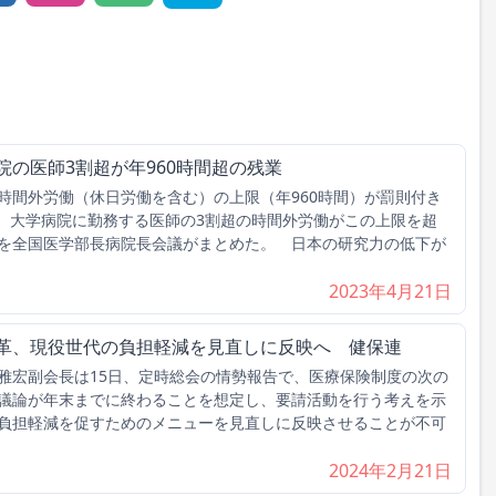
院の医師3割超が年960時間超の残業
間外労働（休日労働を含む）の上限（年960時間）が罰則付き
降、大学病院に勤務する医師の3割超の時間外労働がこの上限を超
を全国医学部長病院長会議がまとめた。 日本の研究力の低下が
2023年4月21日
改革、現役世代の負担軽減を見直しに反映へ 健保連
宏副会長は15日、定時総会の情勢報告で、医療保険制度の次の
議論が年末までに終わることを想定し、要請活動を行う考えを示
負担軽減を促すためのメニューを見直しに反映させることが不可
2024年2月21日