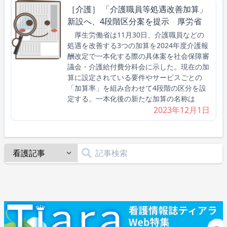
［介護］ 「介護職員等処遇改善加算」
新設へ、4段階区分案を提示 厚労省
厚生労働省は11月30日、介護職員などの
処遇を改善する3つの加算を2024年度介護報
酬改定で一本化する際の具体案を社会保障審
議会・介護給付費分科会に示した。現在の加
算に設定されている要件やサービスごとの
「加算率」を組み合わせて4段階の区分を設
定する。一本化後の新たな加算の名称は
2023年12月1日