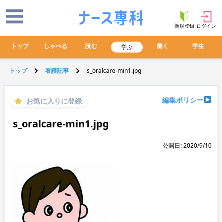
新規登録
ログイン
トップ
しゃべる
読む
働く
学生
学ぶ
トップ
看護記事
s_oralcare-min1.jpg
編集ポリシー
お気に入りに登録
s_oralcare-min1.jpg
公開日: 2020/9/10