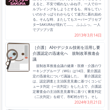
えると、不安で眠れないみね子。一人でロー
ルプレイングをしようとするも、何をしてい
いのかさっぱりわからなくて途方に暮れ始め
る。そんな時、またしてもスーパープリセプ
ターSAKURAが現れて……。 ふふふっ。一人
でブツブツ言
2013年3月14日
［介護］ AIやデジタル技術を活用し要
介護認定の迅速化へ 規制改革推進会
議
規制改革推進会議の健康・医療・介護のワ
ーキンググループ（WG）は14日、要介護認
定の迅速化について議論した。 要介護認定
は、認定調査と主治医意見書に基づくコンピ
ュータ判定（一次判定）をした上で、介護認
定審査会の主治医意見書等に基づく審査判定
（二次判定）を経て、市町村が行う。そし
2024年3月21日