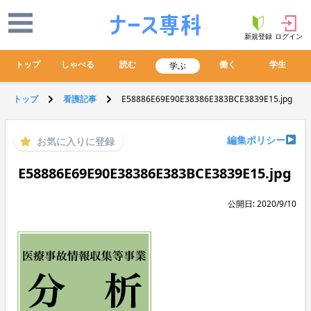
新規登録
ログイン
トップ
しゃべる
読む
働く
学生
学ぶ
トップ
看護記事
E58886E69E90E38386E383BCE3839E15.jpg
編集ポリシー
お気に入りに登録
E58886E69E90E38386E383BCE3839E15.jpg
公開日: 2020/9/10