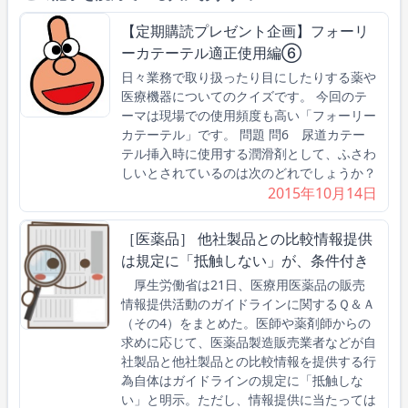
【定期購読プレゼント企画】フォーリ
ーカテーテル適正使用編⑥
日々業務で取り扱ったり目にしたりする薬や
医療機器についてのクイズです。 今回のテ
ーマは現場での使用頻度も高い「フォーリー
カテーテル」です。 問題 問6 尿道カテー
テル挿入時に使用する潤滑剤として、ふさわ
しいとされているのは次のどれでしょうか？
2015年10月14日
［医薬品］ 他社製品との比較情報提供
は規定に「抵触しない」が、条件付き
厚生労働省は21日、医療用医薬品の販売
情報提供活動のガイドラインに関するＱ＆Ａ
（その4）をまとめた。医師や薬剤師からの
求めに応じて、医薬品製造販売業者などが自
社製品と他社製品との比較情報を提供する行
為自体はガイドラインの規定に「抵触しな
い」と明示。ただし、情報提供に当たっては