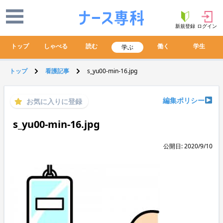
新規登録
ログイン
トップ
しゃべる
読む
働く
学生
学ぶ
トップ
看護記事
s_yu00-min-16.jpg
編集ポリシー
お気に入りに登録
s_yu00-min-16.jpg
公開日: 2020/9/10