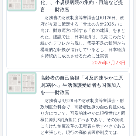
化」、小規模病院の集約・再編など提
言――財政審
財務省の財政制度等審議会は6月26日、政
府が今夏に策定する「骨太の方針2026」に
向け、財政運営に関する「春の建議」をまと
めた。建議では、日本経済は、長期にわたり
続いたデフレから脱し、需要不足の状態から
構造的な転換が進行しているとし、日本経済
を持続的に成長させるためには実質
2026年7月23日
高齢者の自己負担「可及的速やかに原
則3割へ」生活保護受給者も国保加入
を――財政審
財務省は4月28日の財政制度等審議会・財
政制度分科会で、高齢者医療の自己負担の在
り方について、可及的速やかに現役世代と同
様に原則3割負担にすべきであり、その実現
に向けた制度改革の工程表を示すべきである
と主張した。現行の高齢者医療制度では、