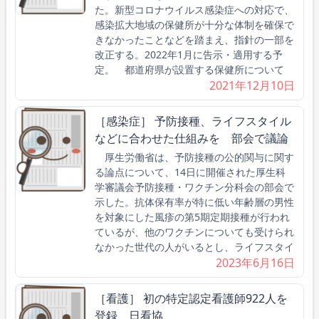
た。新型コロナウイルス感染症への対応で、
感染拡大地域の保健所が十分な体制を確保で
きなかったことなどを踏まえ、指針の一部を
改正する。2022年1月に告示・適用する予
定。 都道府県が設置する保健所について
2021年12月10日
［感染症］ 予防接種、ライフスタイル
などに合わせた仕組みを 部会で議論
厚生労働省は、予防接種の公的関与に関す
る論点について、14日に開催された厚生科
学審議会予防接種・ワクチン分科会の部会で
示した。抗体保有率が特に低い年齢層の男性
を対象にした風疹の第5期定期接種が行われ
ているが、他のワクチンについても受けられ
なかった世代の人がいるとし、ライフスタイ
2023年6月16日
［看護］ 初の特定認定看護師922人を
登録 日看協