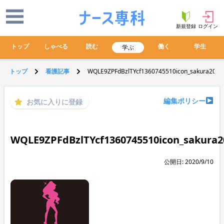
新規登録
ログイン
トップ
しゃべる
読む
働く
学生
学ぶ
トップ
看護記事
WQLE9ZPFdBzlTYcf1360745510icon_sakura203.g
編集ポリシー
お気に入りに登録
WQLE9ZPFdBzlTYcf1360745510icon_sakura20
公開日: 2020/9/10