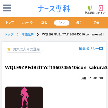
新規登録
ログイン
トップ
しゃべる
読む
働く
学生
学ぶ
トップ
看護記事
WQLE9ZPFdBzlTYcf1360745510icon_sakura31.gi
編集ポリシー
お気に入りに登録
WQLE9ZPFdBzlTYcf1360745510icon_sakura31
公開日: 2020/9/10