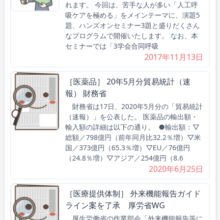
れます。 今回は、苦手な人が多い「人工呼
吸ケアを極める」をメインテーマに、演題5
題、ハンズオンセミナー3題と盛りだくさん
なプログラムで開催いたします。 なお、本
セミナーでは「3学会合同呼吸
2017年11月13日
［医薬品］ 20年5月分貿易統計（速
報） 財務省
財務省は17日、2020年5月分の「貿易統計
（速報）」を公表した。 医薬品の輸出額・
輸入額の詳細は以下の通り。 ●輸出額：▽
総額／798億円（前年同月比32.2％増）▽米
国／373億円（65.3％増）▽EU／76億円
（24.8％増）▽アジア／254億円（8.6
2020年6月25日
［医療提供体制］ 外来機能報告ガイド
ライン案を了承 厚労省WG
厚生労働省の作業部会「外来機能報告等に