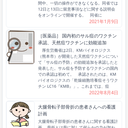
間中、一切の操作ができなくなる。同省では
12日と13日に留意事項などに関する説明会
をオンラインで開催する。 同省に
2021年1月9日
［医薬品］ 国内初のサル痘のワクチン
承認、天然痘ワクチンに効能追加
厚生労働省は2日、KMバイオロジクス
（熊本市）が開発した天然痘ワクチンについ
て「サル痘の予防」の効能追加を承認したと
発表した。サル痘を予防するワクチンの国内
での承認は初めて。 承認されたのは、KM
バイオロジクスの「乾燥細胞培養痘そうワク
チン LC16『KMB』」。これまでは、痘
2022年8月4日
大腿骨転子部骨折の患者さんへの看護
計画
大腿骨転子部骨折の患者さんに関する看護計
画 骨折とは骨に対して何らかの力が加わ