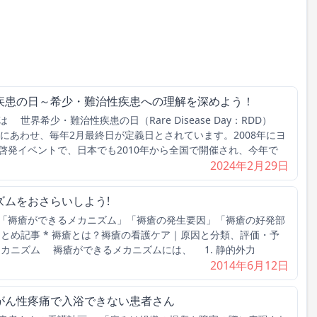
疾患の日～希少・難治性疾患への理解を深めよう！
世界希少・難治性疾患の日（Rare Disease Day：RDD）
」にあわせ、毎年2月最終日が定義日とされています。2008年にヨ
啓発イベントで、日本でも2010年から全国で開催され、今年で
2024年2月29日
ズムをおさらいしよう!
「褥瘡ができるメカニズム」「褥瘡の発生要因」「褥瘡の好発部
とめ記事 * 褥瘡とは？褥瘡の看護ケア｜原因と分類、評価・予
メカニズム 褥瘡ができるメカニズムには、 1. 静的外力
2014年6月12日
がん性疼痛で入浴できない患者さん