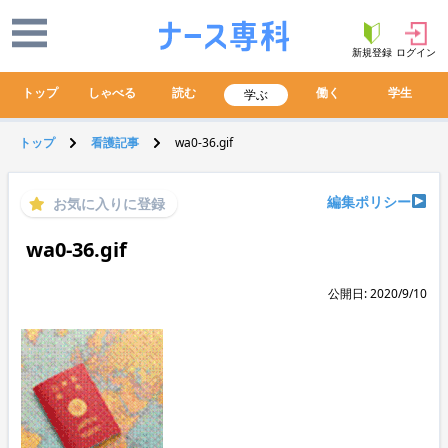
新規登録
ログイン
トップ
しゃべる
読む
働く
学生
学ぶ
トップ
看護記事
wa0-36.gif
編集ポリシー
お気に入りに登録
wa0-36.gif
公開日: 2020/9/10