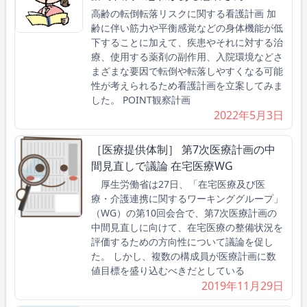
高齢の転倒転落リスクに関する看護計画 加
齢に伴い筋力や平衡感覚などの身体機能が低
下することに加えて、疾患やそれに対する治
療、使用する薬剤の副作用、入院環境などさ
まざまな要因で転倒や転落しやすくなる可能
性が考えられるため看護計画を立案してみま
した。 POINT観察計画
2022年5月3日
［医療提供体制］ 第7次医療計画の中
間見直しで議論 在宅医療WG
厚生労働省は27日、「在宅医療及び医
療・介護連携に関するワーキンググループ」
（WG）の第10回会合で、第7次医療計画の
中間見直しに向けて、在宅医療の整備状況を
評価するための方向性について議論を促し
た。 しかし、複数の構成員が医療計画に数
値目標を盛り込むべきだとしている
2019年11月29日