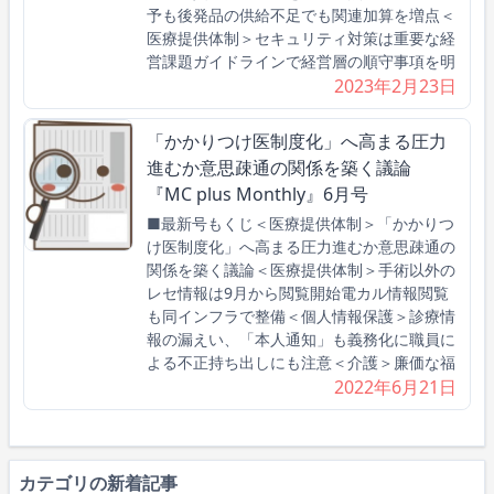
予も後発品の供給不足でも関連加算を増点＜
医療提供体制＞セキュリティ対策は重要な経
営課題ガイドラインで経営層の順守事項を明
2023年2月23日
「かかりつけ医制度化」へ高まる圧力
進むか意思疎通の関係を築く議論
『MC plus Monthly』6月号
■最新号もくじ＜医療提供体制＞「かかりつ
け医制度化」へ高まる圧力進むか意思疎通の
関係を築く議論＜医療提供体制＞手術以外の
レセ情報は9月から閲覧開始電カル情報閲覧
も同インフラで整備＜個人情報保護＞診療情
報の漏えい、「本人通知」も義務化に職員に
よる不正持ち出しにも注意＜介護＞廉価な福
2022年6月21日
カテゴリの新着記事