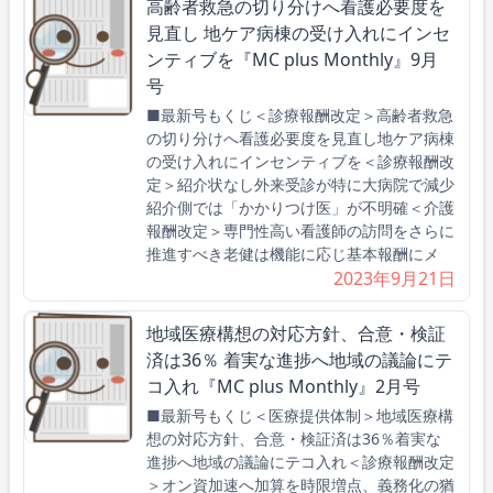
高齢者救急の切り分けへ看護必要度を
見直し 地ケア病棟の受け入れにインセ
ンティブを『MC plus Monthly』9月
号
■最新号もくじ＜診療報酬改定＞高齢者救急
の切り分けへ看護必要度を見直し地ケア病棟
の受け入れにインセンティブを＜診療報酬改
定＞紹介状なし外来受診が特に大病院で減少
紹介側では「かかりつけ医」が不明確＜介護
報酬改定＞専門性高い看護師の訪問をさらに
推進すべき老健は機能に応じ基本報酬にメ
2023年9月21日
地域医療構想の対応方針、合意・検証
済は36％ 着実な進捗へ地域の議論にテ
コ入れ『MC plus Monthly』2月号
■最新号もくじ＜医療提供体制＞地域医療構
想の対応方針、合意・検証済は36％着実な
進捗へ地域の議論にテコ入れ＜診療報酬改定
＞オン資加速へ加算を時限増点、義務化の猶