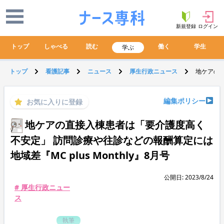
新規登録
ログイン
トップ
しゃべる
読む
働く
学生
学ぶ
トップ
看護記事
ニュース
厚生行政ニュース
地ケアの直
編集ポリシー
お気に入りに登録
地ケアの直接入棟患者は「要介護度高く
不安定」 訪問診療や往診などの報酬算定には
地域差『MC plus Monthly』8月号
公開日: 2023/8/24
# 厚生行政ニュー
ス
執筆