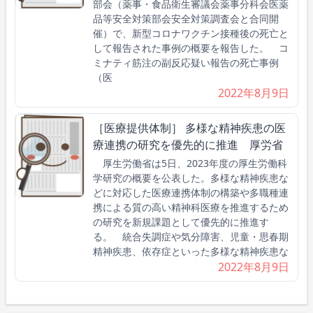
部会（薬事・食品衛生審議会薬事分科会医薬
品等安全対策部会安全対策調査会と合同開
催）で、新型コロナワクチン接種後の死亡と
して報告された事例の概要を報告した。 コ
ミナティ筋注の副反応疑い報告の死亡事例
（医
2022年8月9日
［医療提供体制］ 多様な精神疾患の医
療連携の研究を優先的に推進 厚労省
厚生労働省は5日、2023年度の厚生労働科
学研究の概要を公表した。多様な精神疾患な
どに対応した医療連携体制の構築や多職種連
携による質の高い精神科医療を推進するため
の研究を新規課題として優先的に推進す
る。 統合失調症や気分障害、児童・思春期
精神疾患、依存症といった多様な精神疾患な
2022年8月9日