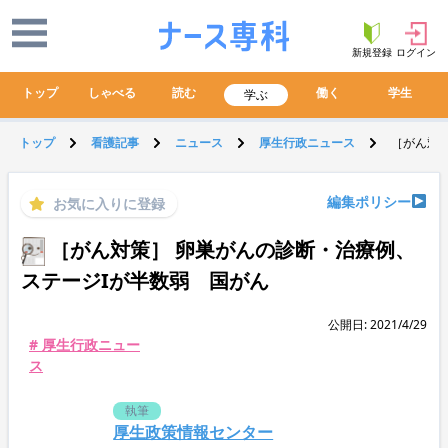
新規登録
ログイン
トップ
しゃべる
読む
働く
学生
学ぶ
トップ
看護記事
ニュース
厚生行政ニュース
［がん対
編集ポリシー
お気に入りに登録
［がん対策］ 卵巣がんの診断・治療例、
ステージIが半数弱 国がん
公開日: 2021/4/29
# 厚生行政ニュー
ス
執筆
厚生政策情報センター