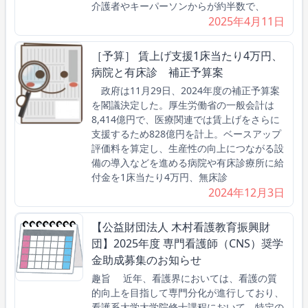
介護者やキーパーソンからが約半数で、
2025年4月11日
［予算］ 賃上げ支援1床当たり4万円、
病院と有床診 補正予算案
政府は11月29日、2024年度の補正予算案
を閣議決定した。厚生労働省の一般会計は
8,414億円で、医療関連では賃上げをさらに
支援するため828億円を計上。ベースアップ
評価料を算定し、生産性の向上につながる設
備の導入などを進める病院や有床診療所に給
付金を1床当たり4万円、無床診
2024年12月3日
【公益財団法人 木村看護教育振興財
団】2025年度 専門看護師（CNS）奨学
金助成募集のお知らせ
趣旨 近年、看護界においては、看護の質
的向上を目指して専門分化が進行しており、
看護系大学大学院修士課程において、特定の