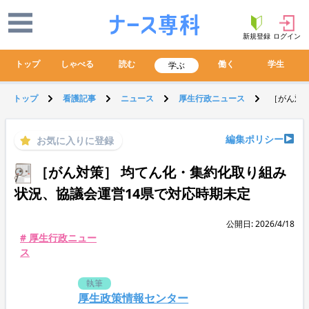
新規登録
ログイン
トップ
しゃべる
読む
働く
学生
学ぶ
トップ
看護記事
ニュース
厚生行政ニュース
［がん対
編集ポリシー
お気に入りに登録
［がん対策］ 均てん化・集約化取り組み
状況、協議会運営14県で対応時期未定
公開日: 2026/4/18
# 厚生行政ニュー
ス
執筆
厚生政策情報センター