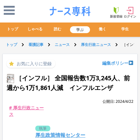
新規登録
ログイン
トップ
しゃべる
読む
働く
学生
学ぶ
トップ
看護記事
ニュース
厚生行政ニュース
［インフル
編集ポリシー
お気に入りに登録
［インフル］ 全国報告数1万3,245人、前
週から1万1,861人減 インフルエンザ
公開日: 2024/4/22
# 厚生行政ニュー
ス
執筆
厚生政策情報センター