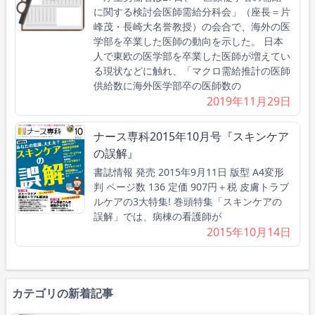
に関する検討会医師需給分科会」（座長＝片
峰茂・長崎大名誉教授）の会合で、海外の医
学部を卒業した医師の動向を示した。 日本
人で東欧の医学部を卒業した医師が増えてい
る現状などに触れ、「マクロ需給推計の医師
供給数に海外医学部卒の医師数の
2019年11月29日
ナース専科2015年10月号『スキンケア
の誤解』
書誌情報 発売 2015年9月11日 版型 A4変形
判 ページ数 136 定価 907円＋税 皮膚トラブ
ルケアの3大特集! 巻頭特集「スキンケアの
誤解」では、病棟の看護師が
2015年10月14日
カテゴリの新着記事