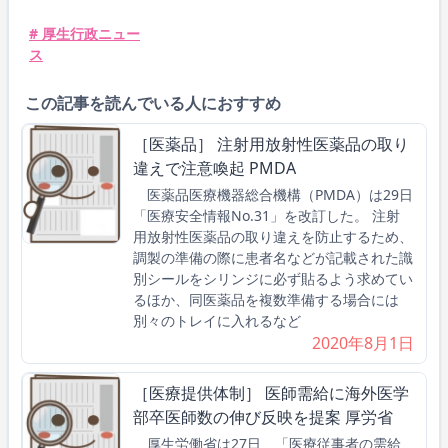
# 厚生行政ニュー
ス
この記事を読んでいる人におすすめ
［医薬品］ 注射用放射性医薬品の取り
違えで注意喚起 PMDA
医薬品医療機器総合機構（PMDA）は29日
「医療安全情報No.31」を改訂した。 注射
用放射性医薬品の取り違えを防止するため、
調製の準備の際に患者名などが記載された識
別シールをシリンジに必ず貼るよう求めてい
るほか、同医薬品を複数準備する場合には
別々のトレイに入れるなど
2020年8月1日
［医療提供体制］ 医師需給に海外医学
部卒医師数の伸び反映を提案 厚労省
厚生労働省は27日、「医療従事者の需給