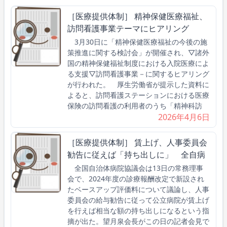
［医療提供体制］ 精神保健医療福祉、
訪問看護事業テーマにヒアリング
3月30日に「精神保健医療福祉の今後の施
策推進に関する検討会」が開催され、▽諸外
国の精神保健福祉制度における入院医療によ
る支援▽訪問看護事業－に関するヒアリング
が行われた。 厚生労働省が提示した資料に
よると、訪問看護ステーションにおける医療
保険の訪問看護の利用者のうち「精神科訪
2026年4月6日
［医療提供体制］ 賃上げ、人事委員会
勧告に従えば「持ち出しに」 全自病
全国自治体病院協議会は13日の常務理事
会で、2024年度の診療報酬改定で新設され
たベースアップ評価料について議論し、人事
委員会の給与勧告に従って公立病院が賃上げ
を行えば相当な額の持ち出しになるという指
摘が出た。望月泉会長がこの日の記者会見で