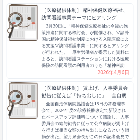
［医療提供体制］ 精神保健医療福祉、
訪問看護事業テーマにヒアリング
3月30日に「精神保健医療福祉の今後の施
策推進に関する検討会」が開催され、▽諸外
国の精神保健福祉制度における入院医療によ
る支援▽訪問看護事業－に関するヒアリング
が行われた。 厚生労働省が提示した資料に
よると、訪問看護ステーションにおける医療
保険の訪問看護の利用者のうち「精神科訪
2026年4月6日
［医療提供体制］ 賃上げ、人事委員会
勧告に従えば「持ち出しに」 全自病
全国自治体病院協議会は13日の常務理事
会で、2024年度の診療報酬改定で新設され
たベースアップ評価料について議論し、人事
委員会の給与勧告に従って公立病院が賃上げ
を行えば相当な額の持ち出しになるという指
摘が出た。望月泉会長がこの日の記者会見で