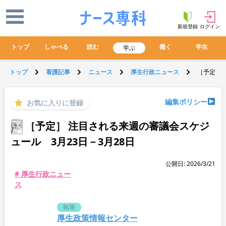
新規登録
ログイン
トップ
しゃべる
読む
働く
学生
学ぶ
トップ
看護記事
ニュース
厚生行政ニュース
［予定］ 
編集ポリシー
お気に入りに登録
［予定］ 注目される来週の審議会スケジ
ュール 3月23日－3月28日
公開日: 2026/3/21
# 厚生行政ニュー
ス
執筆
厚生政策情報センター