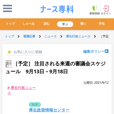
新規登録
ログイン
トップ
しゃべる
読む
働く
学生
学ぶ
トップ
看護記事
ニュース
厚生行政ニュース
［予定］ 
編集ポリシー
お気に入りに登録
［予定］ 注目される来週の審議会スケジ
ュール 9月13日－9月18日
公開日: 2021/9/12
# 厚生行政ニュー
ス
執筆
厚生政策情報センター