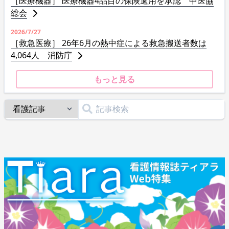
［医療機器］ 医療機器4品目の保険適用を承認 中医協
総会
2026/7/27
［救急医療］ 26年6月の熱中症による救急搬送者数は
4,064人 消防庁
もっと見る