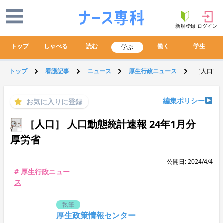
新規登録
ログイン
トップ
しゃべる
読む
働く
学生
学ぶ
トップ
看護記事
ニュース
厚生行政ニュース
［人口］ 
編集ポリシー
お気に入りに登録
［人口］ 人口動態統計速報 24年1月分
厚労省
公開日: 2024/4/4
# 厚生行政ニュー
ス
執筆
厚生政策情報センター