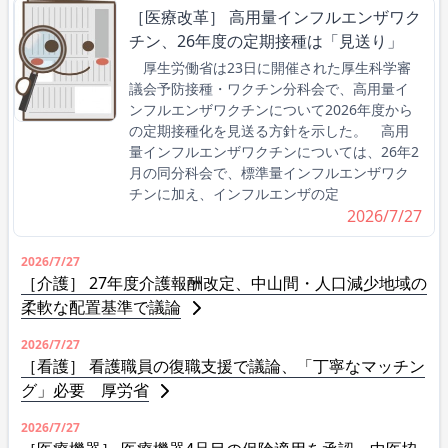
［医療改革］ 高用量インフルエンザワク
チン、26年度の定期接種は「見送り」
厚生労働省は23日に開催された厚生科学審
議会予防接種・ワクチン分科会で、高用量イ
ンフルエンザワクチンについて2026年度から
の定期接種化を見送る方針を示した。 高用
量インフルエンザワクチンについては、26年2
月の同分科会で、標準量インフルエンザワク
チンに加え、インフルエンザの定
2026/7/27
2026/7/27
［介護］ 27年度介護報酬改定、中山間・人口減少地域の
柔軟な配置基準で議論
2026/7/27
［看護］ 看護職員の復職支援で議論、「丁寧なマッチン
グ」必要 厚労省
2026/7/27