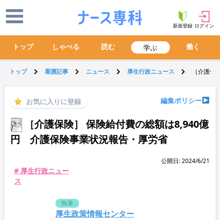
新規登録
ログイン
トップ
しゃべる
読む
働く
学ぶ
トップ
看護記事
ニュース
厚生行政ニュース
［介護保険
編集ポリシー
お気に入りに登録
［介護保険］ 保険給付費の総額は8,940億
円 介護保険事業状況報告・厚労省
公開日: 2024/6/21
# 厚生行政ニュー
ス
執筆
厚生政策情報センター