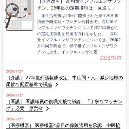
［医療改革］ 高用量インフルエンザワク
チン、26年度の定期接種は「見送り」
厚生労働省は23日に開催された厚生科学審
議会予防接種・ワクチン分科会で、高用量イ
ンフルエンザワクチンについて2026年度から
の定期接種化を見送る方針を示した。 高用
量インフルエンザワクチンについては、26年2
月の同分科会で、標準量インフルエンザワク
チンに加え、インフルエンザの定
2026/7/27
2026/7/27
［介護］ 27年度介護報酬改定、中山間・人口減少地域の
柔軟な配置基準で議論
2026/7/27
［看護］ 看護職員の復職支援で議論、「丁寧なマッチン
グ」必要 厚労省
2026/7/27
［医療機器］ 医療機器4品目の保険適用を承認 中医協