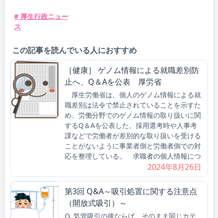
# 厚生行政ニュー
ス
この記事を読んでいる人におすすめ
［健康］ ゲノム情報による就職差別防
止へ、Q＆Aを公表 厚労省
厚生労働省は、個人のゲノム情報による就
職差別は法令で禁止されていることを示すた
め、労働分野でのゲノム情報の取り扱いに関
するQ＆Aを公表した。採用選考時や人事考
課などで労働者が差別的な取り扱いを受ける
ことがないように事業者側と労働者側での対
応を整理している。 求職者の個人情報につ
2024年8月26日
第3回 Q&A～吸引処置に関する注意点
（開放式吸引）～
Q. 気管吸引の後ならば、そのまま同じカテ