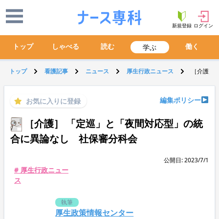
新規登録
ログイン
トップ
しゃべる
読む
働く
学ぶ
トップ
看護記事
ニュース
厚生行政ニュース
［介護］
編集ポリシー
お気に入りに登録
［介護］ 「定巡」と「夜間対応型」の統
合に異論なし 社保審分科会
公開日: 2023/7/1
# 厚生行政ニュー
ス
執筆
厚生政策情報センター