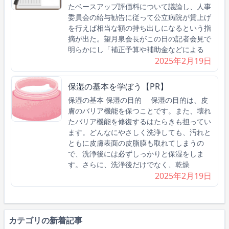
たベースアップ評価料について議論し、人事
委員会の給与勧告に従って公立病院が賃上げ
を行えば相当な額の持ち出しになるという指
摘が出た。望月泉会長がこの日の記者会見で
明らかにし「補正予算や補助金などによる
2025年2月19日
保湿の基本を学ぼう【PR】
保湿の基本 保湿の目的 保湿の目的は、皮
膚のバリア機能を保つことです。また、壊れ
たバリア機能を修復するはたらきも担ってい
ます。どんなにやさしく洗浄しても、汚れと
ともに皮膚表面の皮脂膜も取れてしまうの
で、洗浄後には必ずしっかりと保湿をしま
す。さらに、洗浄後だけでなく、乾燥
2025年2月19日
カテゴリの新着記事