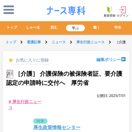
新規登録
ログイン
トップ
しゃべる
読む
働く
学生
学ぶ
トップ
看護記事
ニュース
厚生行政ニュース
［介護］
編集ポリシー
お気に入りに登録
［介護］ 介護保険の被保険者証、要介護
認定の申請時に交付へ 厚労省
公開日: 2025/7/31
# 厚生行政ニュー
ス
執筆
厚生政策情報センター