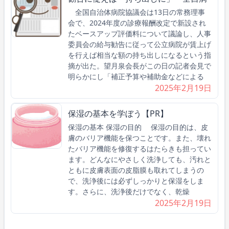
全国自治体病院協議会は13日の常務理事
会で、2024年度の診療報酬改定で新設され
たベースアップ評価料について議論し、人事
委員会の給与勧告に従って公立病院が賃上げ
を行えば相当な額の持ち出しになるという指
摘が出た。望月泉会長がこの日の記者会見で
明らかにし「補正予算や補助金などによる
2025年2月19日
保湿の基本を学ぼう【PR】
保湿の基本 保湿の目的 保湿の目的は、皮
膚のバリア機能を保つことです。また、壊れ
たバリア機能を修復するはたらきも担ってい
ます。どんなにやさしく洗浄しても、汚れと
ともに皮膚表面の皮脂膜も取れてしまうの
で、洗浄後には必ずしっかりと保湿をしま
す。さらに、洗浄後だけでなく、乾燥
2025年2月19日