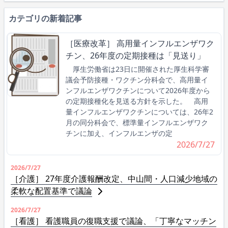
カテゴリの新着記事
［医療改革］ 高用量インフルエンザワク
チン、26年度の定期接種は「見送り」
厚生労働省は23日に開催された厚生科学審
議会予防接種・ワクチン分科会で、高用量イ
ンフルエンザワクチンについて2026年度から
の定期接種化を見送る方針を示した。 高用
量インフルエンザワクチンについては、26年2
月の同分科会で、標準量インフルエンザワク
チンに加え、インフルエンザの定
2026/7/27
2026/7/27
［介護］ 27年度介護報酬改定、中山間・人口減少地域の
柔軟な配置基準で議論
2026/7/27
［看護］ 看護職員の復職支援で議論、「丁寧なマッチン