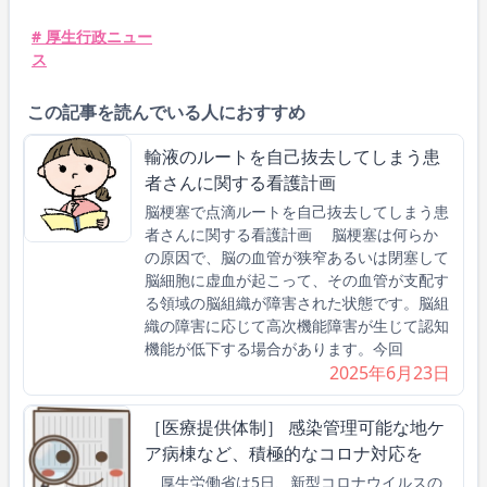
# 厚生行政ニュー
ス
この記事を読んでいる人におすすめ
輸液のルートを自己抜去してしまう患
者さんに関する看護計画
脳梗塞で点滴ルートを自己抜去してしまう患
者さんに関する看護計画 脳梗塞は何らか
の原因で、脳の血管が狭窄あるいは閉塞して
脳細胞に虚血が起こって、その血管が支配す
る領域の脳組織が障害された状態です。脳組
織の障害に応じて高次機能障害が生じて認知
機能が低下する場合があります。今回
2025年6月23日
［医療提供体制］ 感染管理可能な地ケ
ア病棟など、積極的なコロナ対応を
厚生労働省は5日、新型コロナウイルスの