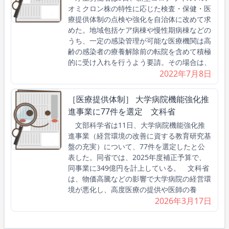
オミクロン株の特性に応じた検査・保健・医
療提供体制の点検や強化を自治体に改めて求
めた。地域包括ケア病棟や慢性期病棟などの
うち、一定の感染管理が可能な医療機関は高
齢の感染者の療養解除前の転院を含めて積極
的に受け入れを行うよう要請。その場合は、
2022年7月8日
［医療提供体制］ 大学病院機能強化推
進事業に77件を選定 文科省
文部科学省は11日、大学病院機能強化推
進事業（経営環境の改善に資する教育研究基
盤の充実）について、77件を選定したと公
表した。同省では、2025年度補正予算で、
同事業に349億円を計上している。 文科省
は、物価高騰などの影響で大学病院の経営環
境が悪化し、高度医療の提供や医師の養
2026年3月17日