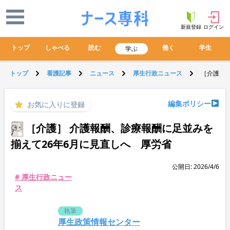
新規登録
ログイン
トップ
しゃべる
読む
働く
学生
学ぶ
トップ
看護記事
ニュース
厚生行政ニュース
［介護］ 
編集ポリシー
お気に入りに登録
［介護］ 介護報酬、診療報酬に足並みを
揃えて26年6月に見直しへ 厚労省
公開日: 2026/4/6
# 厚生行政ニュー
ス
執筆
厚生政策情報センター