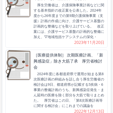
厚生労働省は、介護保険事業計画などに関
する基本指針の改正案を公表した。2024年
度から26年度までの第9期介護保険事業（支
援）計画の作成に向け、介護サービス基盤の
計画的な整備などを取り上げている。 改正
案には、介護サービス基盤の計画的な整備に
加え、▽地域包括ケアシステムの深化・
2023年11月20日
［医療提供体制］ 次期医療計画、「新
興感染症」除き大筋了承 厚労省検討
会
2024年度に各都道府県で運用が始まる第8
次医療計画の枠組みを話し合う厚生労働省の
検討会は9日、都道府県が記載する5疾病・6
事業の整備計画のうち、新興感染症発生・ま
ん延時の医療を除く部分を大筋で取りまとめ
た。 厚労省はこの日、「第8次医療計画等
に関する検討会」にこれまでの議論を
2022年12月13日