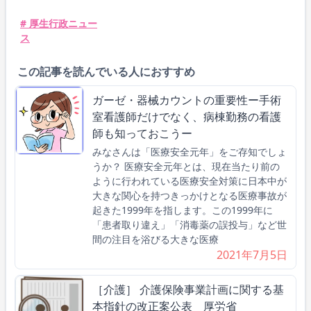
# 厚生行政ニュー
ス
この記事を読んでいる人におすすめ
ガーゼ・器械カウントの重要性ー手術
室看護師だけでなく、病棟勤務の看護
師も知っておこうー
みなさんは「医療安全元年」をご存知でしょ
うか？ 医療安全元年とは、現在当たり前の
ように行われている医療安全対策に日本中が
大きな関心を持つきっかけとなる医療事故が
起きた1999年を指します。この1999年に
「患者取り違え」「消毒薬の誤投与」など世
間の注目を浴びる大きな医療
2021年7月5日
［介護］ 介護保険事業計画に関する基
本指針の改正案公表 厚労省