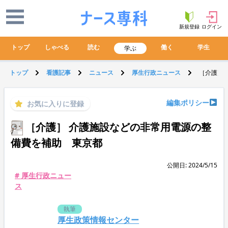
新規登録
ログイン
トップ
しゃべる
読む
働く
学生
学ぶ
トップ
看護記事
ニュース
厚生行政ニュース
［介護］
編集ポリシー
お気に入りに登録
［介護］ 介護施設などの非常用電源の整
備費を補助 東京都
公開日: 2024/5/15
# 厚生行政ニュー
ス
執筆
厚生政策情報センター