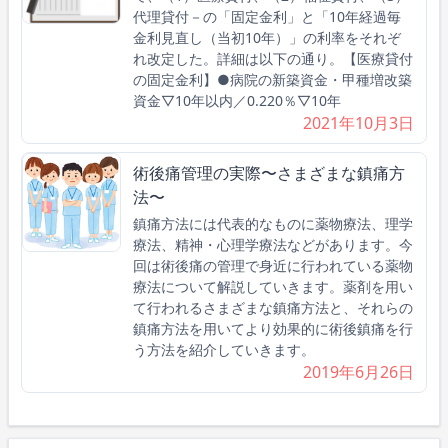
代理貸付－の「固定金利」と「10年経過毎
金利見直し（当初10年）」の利率をそれぞ
れ改定した。詳細は以下の通り。【医療貸付
の固定金利】●病院の新築資金・甲種増改築
資金▽10年以内／0.220％▽10年
2021年10月3日
術後痛管理の実際〜さまざまな鎮痛方
法〜
鎮痛方法には代表的なものに薬物療法、理学
療法、精神・心理学療法などがあります。今
回は術後痛の管理で身近に行われている薬物
療法について解説していきます。薬剤を用い
て行われるさまざまな鎮痛方法と、それらの
鎮痛方法を用いてより効果的に術後鎮痛を行
う方法を紹介していきます。
2019年6月26日