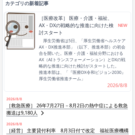
カテゴリの新着記事
［医療改革］ 医療・介護・福祉、
AX・DXの戦略的な推進に向けた検
NEW
討スタート
厚生労働省は5日、「厚生労働省ヘルスケア
AX・DX推進本部」（以下、推進本部）の初会
合を開いた。医療・介護・福祉分野における
AX（AIトランスフォーメーション）とDXの戦
略的な推進に向けた検討がスタートした。
推進本部は、「『医療DX令和ビジョン2030』
厚生労働省推進チーム」
2026/8/8
2026/8/8
［救急医療］ 26年7月27日－8月2日の熱中症による救急
搬送は9,180人
2026/8/8
［経営］ 主要貸付利率 8月3日付で改定 福祉医療機構