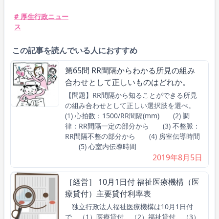
# 厚生行政ニュー
ス
この記事を読んでいる人におすすめ
第65問 RR間隔からわかる所見の組み
合わせとして正しいものはどれか。
【問題】RR間隔から知ることができる所見
の組み合わせとして正しい選択肢を選べ。
(1) 心拍数：1500/RR間隔(mm) (2) 調
律：RR間隔一定の部分から (3) 不整脈：
RR間隔不整の部分から (4) 房室伝導時間
(5) 心室内伝導時間
2019年8月5日
［経営］ 10月1日付 福祉医療機構（医
療貸付）主要貸付利率表
独立行政法人福祉医療機構は10月1日付
で、（1）医療貸付、（2）福祉貸付、（3）