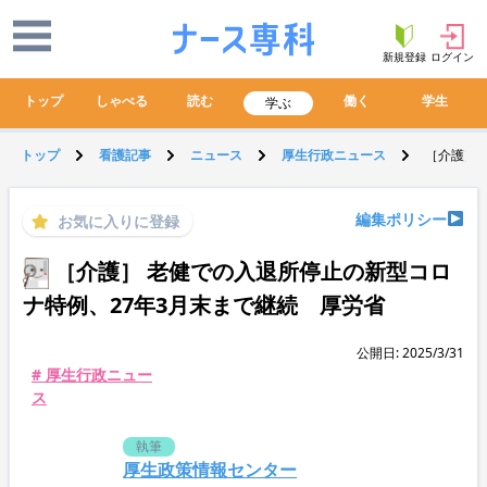
新規登録
ログイン
トップ
しゃべる
読む
働く
学生
学ぶ
トップ
看護記事
ニュース
厚生行政ニュース
［介護］ 
編集ポリシー
お気に入りに登録
［介護］ 老健での入退所停止の新型コロ
ナ特例、27年3月末まで継続 厚労省
公開日: 2025/3/31
# 厚生行政ニュー
ス
執筆
厚生政策情報センター