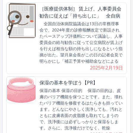
［医療提供体制］ 賃上げ、人事委員会
勧告に従えば「持ち出しに」 全自病
全国自治体病院協議会は13日の常務理事
会で、2024年度の診療報酬改定で新設され
たベースアップ評価料について議論し、人事
委員会の給与勧告に従って公立病院が賃上げ
を行えば相当な額の持ち出しになるという指
摘が出た。望月泉会長がこの日の記者会見で
明らかにし「補正予算や補助金などによる
2025年2月19日
保湿の基本を学ぼう【PR】
保湿の基本 保湿の目的 保湿の目的は、皮
膚のバリア機能を保つことです。また、壊れ
たバリア機能を修復するはたらきも担ってい
ます。どんなにやさしく洗浄しても、汚れと
ともに皮膚表面の皮脂膜も取れてしまうの
で、洗浄後には必ずしっかりと保湿をしま
す。さらに、洗浄後だけでなく、乾燥