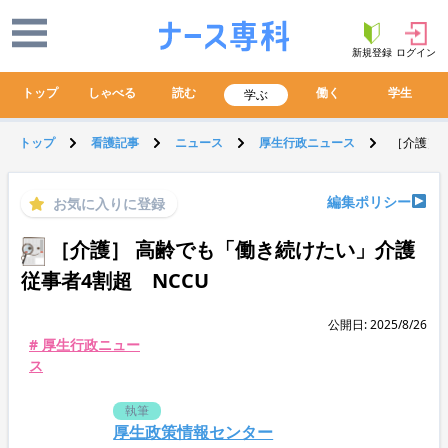
新規登録
ログイン
トップ
しゃべる
読む
働く
学生
学ぶ
トップ
看護記事
ニュース
厚生行政ニュース
［介護］ 
編集ポリシー
お気に入りに登録
［介護］ 高齢でも「働き続けたい」介護
従事者4割超 NCCU
公開日: 2025/8/26
# 厚生行政ニュー
ス
執筆
厚生政策情報センター