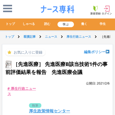
新規登録
ログイン
トップ
しゃべる
読む
働く
学生
学ぶ
トップ
看護記事
ニュース
厚生行政ニュース
［先進医
編集ポリシー
お気に入りに登録
［先進医療］ 先進医療B該当技術1件の事
前評価結果を報告 先進医療会議
公開日: 2021/2/6
# 厚生行政ニュー
ス
執筆
厚生政策情報センター