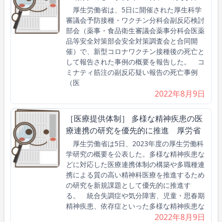
厚生労働省は、5日に開催された厚生科学
審議会予防接種・ワクチン分科会副反応検討
部会（薬事・食品衛生審議会薬事分科会医薬
品等安全対策部会安全対策調査会と合同開
催）で、新型コロナワクチン接種後の死亡と
して報告された事例の概要を報告した。 コ
ミナティ筋注の副反応疑い報告の死亡事例
（医
2022年8月9日
［医療提供体制］ 多様な精神疾患の医
療連携の研究を優先的に推進 厚労省
厚生労働省は5日、2023年度の厚生労働科
学研究の概要を公表した。多様な精神疾患な
どに対応した医療連携体制の構築や多職種連
携による質の高い精神科医療を推進するため
の研究を新規課題として優先的に推進す
る。 統合失調症や気分障害、児童・思春期
精神疾患、依存症といった多様な精神疾患な
2022年8月9日