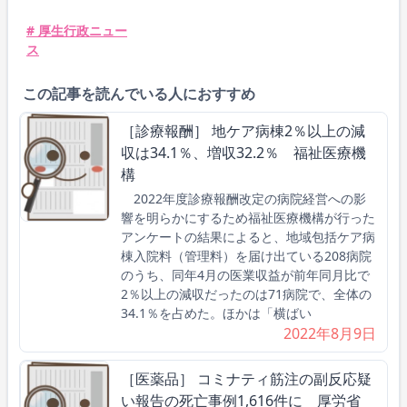
# 厚生行政ニュー
ス
この記事を読んでいる人におすすめ
［診療報酬］ 地ケア病棟2％以上の減
収は34.1％、増収32.2％ 福祉医療機
構
2022年度診療報酬改定の病院経営への影
響を明らかにするため福祉医療機構が行った
アンケートの結果によると、地域包括ケア病
棟入院料（管理料）を届け出ている208病院
のうち、同年4月の医業収益が前年同月比で
2％以上の減収だったのは71病院で、全体の
34.1％を占めた。ほかは「横ばい
2022年8月9日
［医薬品］ コミナティ筋注の副反応疑
い報告の死亡事例1,616件に 厚労省