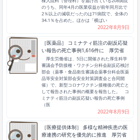
棟入院料（管理料）を届け出ている208病院
のうち、同年4月の医業収益が前年同月比で
2％以上の減収だったのは71病院で、全体の
34.1％を占めた。ほかは「横ばい
2022年8月9日
［医薬品］ コミナティ筋注の副反応疑
い報告の死亡事例1,616件に 厚労省
厚生労働省は、5日に開催された厚生科学
審議会予防接種・ワクチン分科会副反応検討
部会（薬事・食品衛生審議会薬事分科会医薬
品等安全対策部会安全対策調査会と合同開
催）で、新型コロナワクチン接種後の死亡と
して報告された事例の概要を報告した。 コ
ミナティ筋注の副反応疑い報告の死亡事例
（医
2022年8月9日
［医療提供体制］ 多様な精神疾患の医
療連携の研究を優先的に推進 厚労省