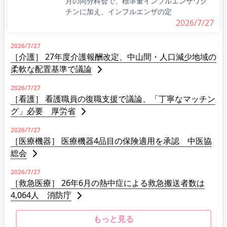
月の同分科会で、標準量インフルエンザワク
チンに加え、インフルエンザの定
2026/7/27
2026/7/27
［介護］ 27年度介護報酬改定、中山間・人口減少地域の
柔軟な配置基準で議論
2026/7/27
［看護］ 看護職員の復職支援で議論、「丁寧なマッチン
グ」必要 厚労省
2026/7/27
［医療機器］ 医療機器4品目の保険適用を承認 中医協
総会
2026/7/27
［救急医療］ 26年6月の熱中症による救急搬送者数は
4,064人 消防庁
もっと見る