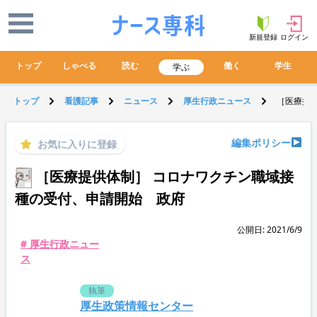
新規登録
ログイン
トップ
しゃべる
読む
働く
学生
学ぶ
トップ
看護記事
ニュース
厚生行政ニュース
［医療提
編集ポリシー
お気に入りに登録
［医療提供体制］ コロナワクチン職域接
種の受付、申請開始 政府
公開日: 2021/6/9
# 厚生行政ニュー
ス
執筆
厚生政策情報センター