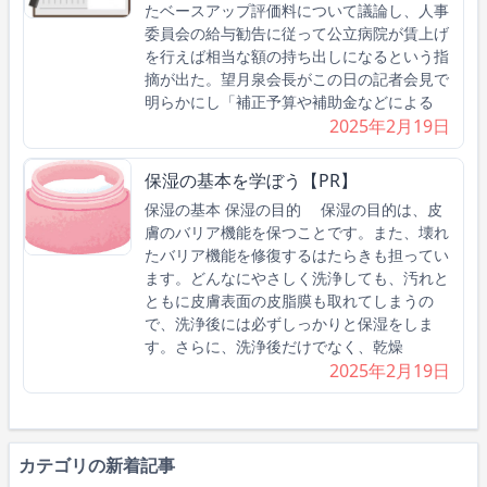
たベースアップ評価料について議論し、人事
委員会の給与勧告に従って公立病院が賃上げ
を行えば相当な額の持ち出しになるという指
摘が出た。望月泉会長がこの日の記者会見で
明らかにし「補正予算や補助金などによる
2025年2月19日
保湿の基本を学ぼう【PR】
保湿の基本 保湿の目的 保湿の目的は、皮
膚のバリア機能を保つことです。また、壊れ
たバリア機能を修復するはたらきも担ってい
ます。どんなにやさしく洗浄しても、汚れと
ともに皮膚表面の皮脂膜も取れてしまうの
で、洗浄後には必ずしっかりと保湿をしま
す。さらに、洗浄後だけでなく、乾燥
2025年2月19日
カテゴリの新着記事