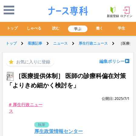
新規登録
ログイン
トップ
しゃべる
読む
働く
学生
学ぶ
トップ
看護記事
ニュース
厚生行政ニュース
［医療提
編集ポリシー
お気に入りに登録
［医療提供体制］ 医師の診療科偏在対策
「よりきめ細かく検討を」
公開日: 2025/7/1
# 厚生行政ニュー
ス
執筆
厚生政策情報センター