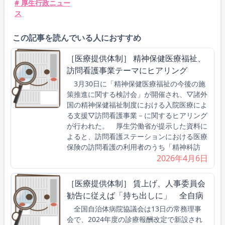
# 厚生行政ニュー
ス
この記事を読んでいる人におすすめ
［医療提供体制］ 精神保健医療福祉、
訪問看護事業テーマにヒアリング
3月30日に「精神保健医療福祉の今後の施
策推進に関する検討会」が開催され、▽諸外
国の精神保健福祉制度における入院医療によ
る支援▽訪問看護事業－に関するヒアリング
が行われた。 厚生労働省が提示した資料に
よると、訪問看護ステーションにおける医療
保険の訪問看護の利用者のうち「精神科訪
2026年4月6日
［医療提供体制］ 賃上げ、人事委員会
勧告に従えば「持ち出しに」 全自病
全国自治体病院協議会は13日の常務理事
会で、2024年度の診療報酬改定で新設され