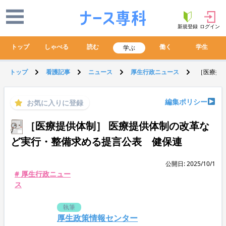
新規登録
ログイン
トップ
しゃべる
読む
働く
学生
学ぶ
トップ
看護記事
ニュース
厚生行政ニュース
［医療提
編集ポリシー
お気に入りに登録
［医療提供体制］ 医療提供体制の改革な
ど実行・整備求める提言公表 健保連
公開日: 2025/10/1
# 厚生行政ニュー
ス
執筆
厚生政策情報センター