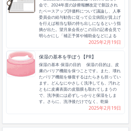
会で、2024年度の診療報酬改定で新設され
たベースアップ評価料について議論し、人事
委員会の給与勧告に従って公立病院が賃上げ
を行えば相当な額の持ち出しになるという指
摘が出た。望月泉会長がこの日の記者会見で
明らかにし「補正予算や補助金などによる
2025年2月19日
保湿の基本を学ぼう【PR】
保湿の基本 保湿の目的 保湿の目的は、皮
膚のバリア機能を保つことです。また、壊れ
たバリア機能を修復するはたらきも担ってい
ます。どんなにやさしく洗浄しても、汚れと
ともに皮膚表面の皮脂膜も取れてしまうの
で、洗浄後には必ずしっかりと保湿をしま
す。さらに、洗浄後だけでなく、乾燥
2025年2月19日