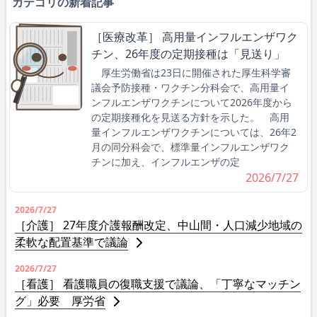
カテゴリの新着記事
［医療改革］ 高用量インフルエンザワク
チン、26年度の定期接種は「見送り」
厚生労働省は23日に開催された厚生科学審
議会予防接種・ワクチン分科会で、高用量イ
ンフルエンザワクチンについて2026年度から
の定期接種化を見送る方針を示した。 高用
量インフルエンザワクチンについては、26年2
月の同分科会で、標準量インフルエンザワク
チンに加え、インフルエンザの定
2026/7/27
2026/7/27
［介護］ 27年度介護報酬改定、中山間・人口減少地域の
柔軟な配置基準で議論
2026/7/27
［看護］ 看護職員の復職支援で議論、「丁寧なマッチン
グ」必要 厚労省