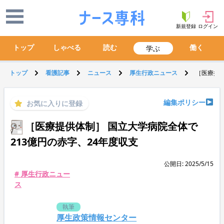
新規登録
ログイン
トップ
しゃべる
読む
働く
学ぶ
トップ
看護記事
ニュース
厚生行政ニュース
［医療提供
編集ポリシー
お気に入りに登録
［医療提供体制］ 国立大学病院全体で
213億円の赤字、24年度収支
公開日: 2025/5/15
# 厚生行政ニュー
ス
執筆
厚生政策情報センター