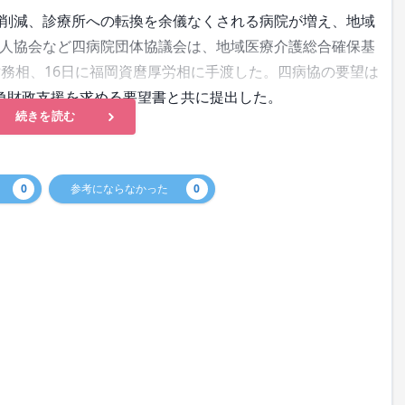
削減、診療所への転換を余儀なくされる病院が増え、地域
人協会など四病院団体協議会は、地域医療介護総合確保基
財務相、16日に福岡資麿厚労相に手渡した。四病協の要望は
急財政支援を求める要望書と共に提出した。
続きを読む
0
参考にならなかった
0