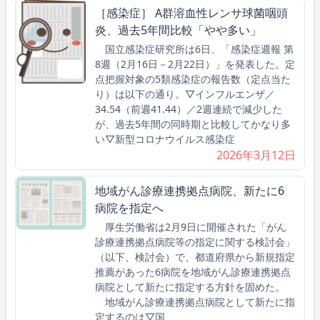
［感染症］ A群溶血性レンサ球菌咽頭
炎、過去5年間比較「やや多い」
国立感染症研究所は6日、「感染症週報 第
8週（2月16日－2月22日）」を発表した。定
点把握対象の5類感染症の報告数（定点当た
り）は以下の通り。▽インフルエンザ／
34.54（前週41.44）／2週連続で減少した
が、過去5年間の同時期と比較してかなり多
い▽新型コロナウイルス感染症
2026年3月12日
地域がん診療連携拠点病院、新たに6
病院を指定へ
厚生労働省は2月9日に開催された「がん
診療連携拠点病院等の指定に関する検討会」
（以下、検討会）で、都道府県から新規指定
推薦があった6病院を地域がん診療連携拠点
病院として新たに指定する方針を固めた。
地域がん診療連携拠点病院として新たに指
定するのは▽国