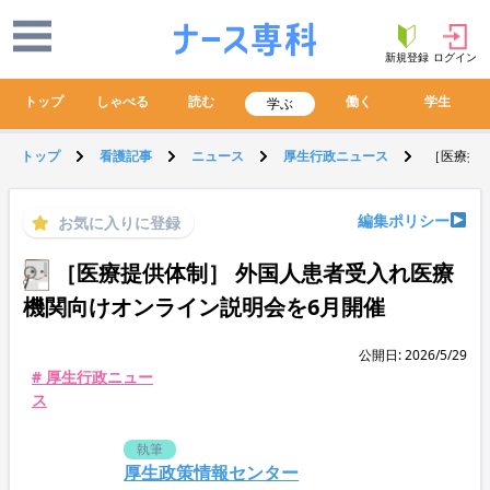
新規登録
ログイン
トップ
しゃべる
読む
働く
学生
学ぶ
トップ
看護記事
ニュース
厚生行政ニュース
［医療提
編集ポリシー
お気に入りに登録
［医療提供体制］ 外国人患者受入れ医療
機関向けオンライン説明会を6月開催
公開日: 2026/5/29
# 厚生行政ニュー
ス
執筆
厚生政策情報センター