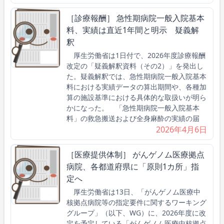
［診療報酬］ 急性期病院一般入院基本
料、実績は直近1年間と明示 疑義解
釈
厚生労働省は1日付で、2026年度診療報酬
改定の「疑義解釈資料（その2）」を発出し
た。疑義解釈では、急性期病院一般入院基本
料における実績データの算出期間や、各種加
算の施設基準における具体的な取扱いが明ら
かになった。 「急性期病院一般入院基本
料」の救急搬送および全身麻酔の実績の届
2026年4月6日
［医療提供体制］ がんゲノム医療拠点
病院、各都道府県に「原則1カ所」指
定へ
厚生労働省は13日、「がんゲノム医療中
核拠点病院等の指定要件に関するワーキング
グループ」（以下、WG）に、2026年度に改
定を予定している「がんゲノム医療中核拠点