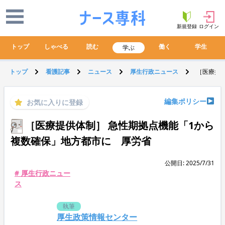
新規登録
ログイン
トップ
しゃべる
読む
働く
学生
学ぶ
トップ
看護記事
ニュース
厚生行政ニュース
［医療提
編集ポリシー
お気に入りに登録
［医療提供体制］ 急性期拠点機能「1から
複数確保」地方都市に 厚労省
公開日: 2025/7/31
# 厚生行政ニュー
ス
執筆
厚生政策情報センター