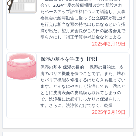
会で、2024年度の診療報酬改定で新設され
たベースアップ評価料について議論し、人事
委員会の給与勧告に従って公立病院が賃上げ
を行えば相当な額の持ち出しになるという指
摘が出た。望月泉会長がこの日の記者会見で
明らかにし「補正予算や補助金などによる
2025年2月19日
保湿の基本を学ぼう【PR】
保湿の基本 保湿の目的 保湿の目的は、皮
膚のバリア機能を保つことです。また、壊れ
たバリア機能を修復するはたらきも担ってい
ます。どんなにやさしく洗浄しても、汚れと
ともに皮膚表面の皮脂膜も取れてしまうの
で、洗浄後には必ずしっかりと保湿をしま
す。さらに、洗浄後だけでなく、乾燥
2025年2月19日