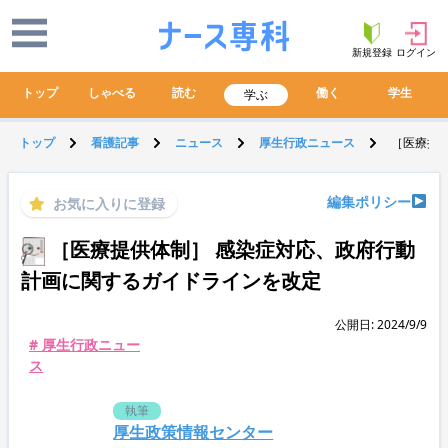
新規登録
ログイン
トップ
しゃべる
読む
働く
学生
学ぶ
トップ
看護記事
ニュース
厚生行政ニュース
［医療提
編集ポリシー
お気に入りに登録
［医療提供体制］ 感染症対応、政府行動
計画に関するガイドラインを改定
公開日: 2024/9/9
# 厚生行政ニュー
ス
執筆
厚生政策情報センター