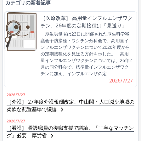
カテゴリの新着記事
［医療改革］ 高用量インフルエンザワク
チン、26年度の定期接種は「見送り」
厚生労働省は23日に開催された厚生科学審
議会予防接種・ワクチン分科会で、高用量イ
ンフルエンザワクチンについて2026年度から
の定期接種化を見送る方針を示した。 高用
量インフルエンザワクチンについては、26年2
月の同分科会で、標準量インフルエンザワク
チンに加え、インフルエンザの定
2026/7/27
2026/7/27
［介護］ 27年度介護報酬改定、中山間・人口減少地域の
柔軟な配置基準で議論
2026/7/27
［看護］ 看護職員の復職支援で議論、「丁寧なマッチン
グ」必要 厚労省