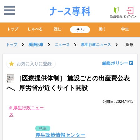
新規登録
ログイン
トップ
しゃべる
読む
働く
学生
学ぶ
トップ
看護記事
ニュース
厚生行政ニュース
［医療提
編集ポリシー
お気に入りに登録
［医療提供体制］ 施設ごとの出産費公表
へ、厚労省が近くサイト開設
公開日: 2024/4/15
# 厚生行政ニュー
ス
執筆
厚生政策情報センター