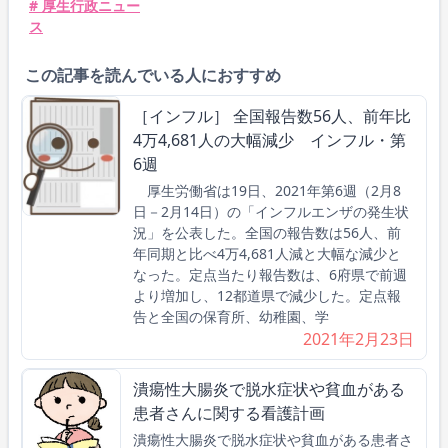
# 厚生行政ニュー
ス
この記事を読んでいる人におすすめ
［インフル］ 全国報告数56人、前年比
4万4,681人の大幅減少 インフル・第
6週
厚生労働省は19日、2021年第6週（2月8
日－2月14日）の「インフルエンザの発生状
況」を公表した。全国の報告数は56人、前
年同期と比べ4万4,681人減と大幅な減少と
なった。定点当たり報告数は、6府県で前週
より増加し、12都道県で減少した。定点報
告と全国の保育所、幼稚園、学
2021年2月23日
潰瘍性大腸炎で脱水症状や貧血がある
患者さんに関する看護計画
潰瘍性大腸炎で脱水症状や貧血がある患者さ