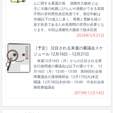
んに関する看護計画 潰瘍性大腸炎とは、
主に大腸の粘膜にびらんや潰瘍ができる原因
不明の非特異性炎症疾患です。発症年齢は
30歳以下の成人に多く、再燃と寛解を繰り
返す疾患であるため長期間の管理が必要とな
ります。今回は潰瘍性大腸炎で脱水症状
2024年5月31日
［予定］ 注目される来週の審議会スケ
ジュール 12月16日－12月21日
来週12月16日（月）からの注目される厚
生行政関連の審議会は以下の通りです。 12
月16日（月）13:00－15:00 第88回社会保
障審議会介護保険部会 12月17日(火)未定
閣議 12月18日(水)9:00－10:00 中央社会保
険医療協議会
2019年12月14日