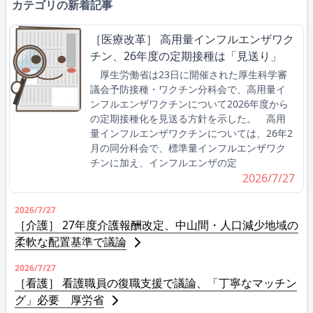
カテゴリの新着記事
［医療改革］ 高用量インフルエンザワク
チン、26年度の定期接種は「見送り」
厚生労働省は23日に開催された厚生科学審
議会予防接種・ワクチン分科会で、高用量イ
ンフルエンザワクチンについて2026年度から
の定期接種化を見送る方針を示した。 高用
量インフルエンザワクチンについては、26年2
月の同分科会で、標準量インフルエンザワク
チンに加え、インフルエンザの定
2026/7/27
2026/7/27
［介護］ 27年度介護報酬改定、中山間・人口減少地域の
柔軟な配置基準で議論
2026/7/27
［看護］ 看護職員の復職支援で議論、「丁寧なマッチン
グ」必要 厚労省