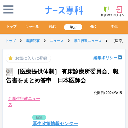
新規登録
ログイン
トップ
しゃべる
読む
働く
学生
学ぶ
トップ
看護記事
ニュース
厚生行政ニュース
［医療提
編集ポリシー
お気に入りに登録
［医療提供体制］ 有床診療所委員会、報
告書をまとめ答申 日本医師会
公開日: 2024/3/15
# 厚生行政ニュー
ス
執筆
厚生政策情報センター