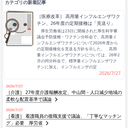
カテゴリの新着記事
［医療改革］ 高用量インフルエンザワク
チン、26年度の定期接種は「見送り」
厚生労働省は23日に開催された厚生科学審
議会予防接種・ワクチン分科会で、高用量イ
ンフルエンザワクチンについて2026年度から
の定期接種化を見送る方針を示した。 高用
量インフルエンザワクチンについては、26年2
月の同分科会で、標準量インフルエンザワク
チンに加え、インフルエンザの定
2026/7/27
2026/7/27
［介護］ 27年度介護報酬改定、中山間・人口減少地域の
柔軟な配置基準で議論
2026/7/27
［看護］ 看護職員の復職支援で議論、「丁寧なマッチン
グ」必要 厚労省