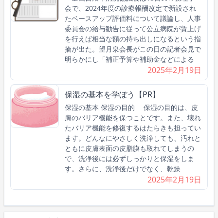
会で、2024年度の診療報酬改定で新設され
たベースアップ評価料について議論し、人事
委員会の給与勧告に従って公立病院が賃上げ
を行えば相当な額の持ち出しになるという指
摘が出た。望月泉会長がこの日の記者会見で
明らかにし「補正予算や補助金などによる
2025年2月19日
保湿の基本を学ぼう【PR】
保湿の基本 保湿の目的 保湿の目的は、皮
膚のバリア機能を保つことです。また、壊れ
たバリア機能を修復するはたらきも担ってい
ます。どんなにやさしく洗浄しても、汚れと
ともに皮膚表面の皮脂膜も取れてしまうの
で、洗浄後には必ずしっかりと保湿をしま
す。さらに、洗浄後だけでなく、乾燥
2025年2月19日