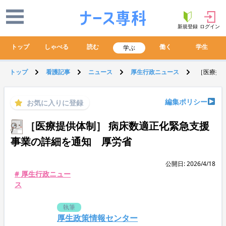
新規登録
ログイン
トップ
しゃべる
読む
働く
学生
学ぶ
トップ
看護記事
ニュース
厚生行政ニュース
［医療提
編集ポリシー
お気に入りに登録
［医療提供体制］ 病床数適正化緊急支援
事業の詳細を通知 厚労省
公開日: 2026/4/18
# 厚生行政ニュー
ス
執筆
厚生政策情報センター