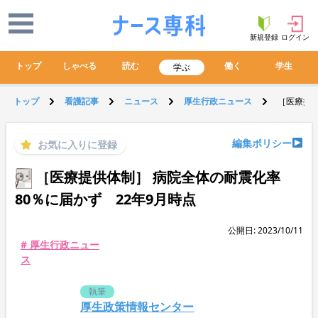
新規登録
ログイン
トップ
しゃべる
読む
働く
学生
学ぶ
トップ
看護記事
ニュース
厚生行政ニュース
［医療提供
編集ポリシー
お気に入りに登録
［医療提供体制］ 病院全体の耐震化率
80％に届かず 22年9月時点
公開日: 2023/10/11
# 厚生行政ニュー
ス
執筆
厚生政策情報センター